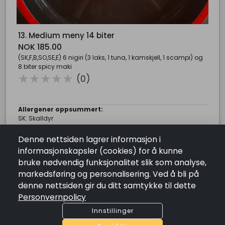
Lenker
Kontakt Oss
Salgsbetingelser
13. Medium meny 14 biter
Angrerett
NOK 185.00
Personvernpolicy
(SK,F,B,SO,SE,E) 6 nigiri (3 laks, 1 tuna, 1 kamskjell, 1 scampi) og
Åpningstider
8 biter spicy maki
( )
( )
( )
( )
( )
★
★
★
★
★
Mandag:
14:15 - 20:30
(0)
Tirsdag:
14:15 - 20:30
Onsdag:
14:15 - 20:30
Torsdag:
14:15 - 20:30
Allergener oppsummert:
Fredag:
14:15 - 21:30
SK: Skalldyr
Lørdag:
14:15 - 21:30
F: Fisk
Søndag:
14:15 - 20:30
B: Bløtdyr
Maitree Thai og Sushi Restaurant
Denne nettsiden lagrer informasjon i
SO: Soya
informasjonskapsler (cookies) for å kunne
Velkommen til Maitree Thai & Sushi Restaurant sin online
SE: Sesamfrø
bruke nødvendig funksjonalitet slik som analyse,
Nettbutikk. Bestill dine take-away retter her og hent dem i
E: Egg
restauranten til avtalt tid.
markedsføring og personalisering. Ved å bli på
denne nettsiden gir du ditt samtykke til dette
Trykk Her For Bordreservasjon!
Personvernpolicy
Antall
remove
add
Innstillinger
Anmeldelser