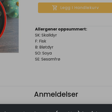
shopping_cart
Legg I Handlekurv
Allergener oppsummert:
SK: Skalldyr
F: Fisk
B: Bløtdyr
SO: Soya
SE: Sesamfrø
Anmeldelser