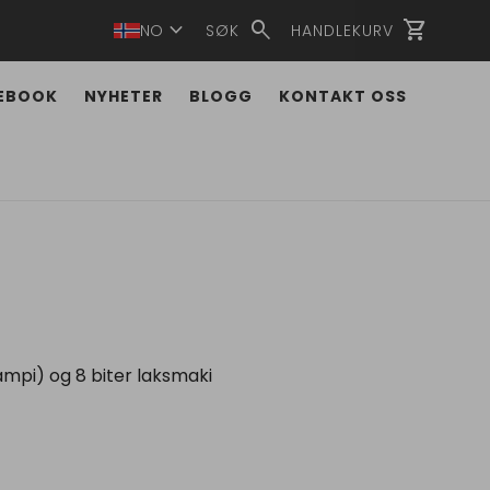
expand_more
search
shopping_cart
NO
SØK
HANDLEKURV
EBOOK
NYHETER
BLOGG
KONTAKT OSS
 scampi) og 8 biter laksmaki