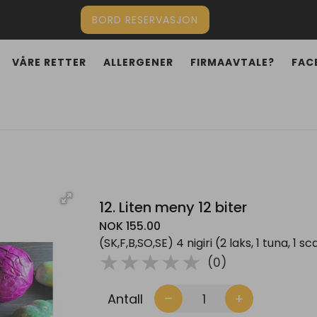
BORD RESERVASJON
VÅRE RETTER
ALLERGENER
FIRMAAVTALE?
FAC
12. Liten meny 12 biter
NOK 155.00
(SK,F,B,SO,SE) 4 nigiri (2 laks, 1 tuna, 1
( )
( )
( )
( )
( )
★
★
★
★
★
(0)
Antall
remove
add